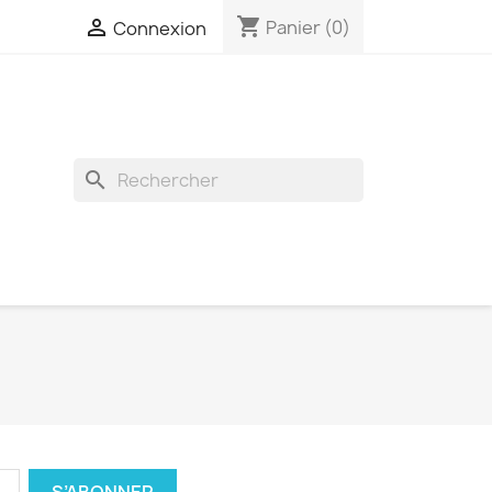
shopping_cart

Panier
(0)
Connexion
search