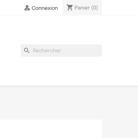
shopping_cart

Panier
(0)
Connexion
search