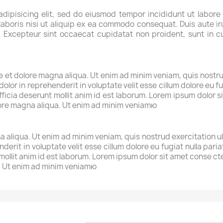
adipisicing elit, sed do eiusmod tempor incididunt ut labore
aboris nisi ut aliquip ex ea commodo consequat. Duis aute iru
r. Excepteur sint occaecat cupidatat non proident, sunt in cu
et dolore magna aliqua. Ut enim ad minim veniam, quis nostrud 
lor in reprehenderit in voluptate velit esse cillum dolore eu fu
fficia deserunt mollit anim id est laborum. Lorem ipsum dolor si
lore magna aliqua. Ut enim ad minim veniamю
 aliqua. Ut enim ad minim veniam, quis nostrud exercitation u
nderit in voluptate velit esse cillum dolore eu fugiat nulla par
 mollit anim id est laborum. Lorem ipsum dolor sit amet conse c
a. Ut enim ad minim veniamю