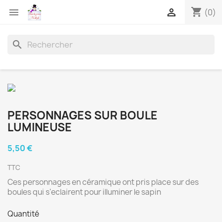
shopping_cart


(0)
search
PERSONNAGES SUR BOULE
LUMINEUSE
5,50 €
TTC
Ces personnages en céramique ont pris place sur des
boules qui s'eclairent pour illuminer le sapin
Quantité