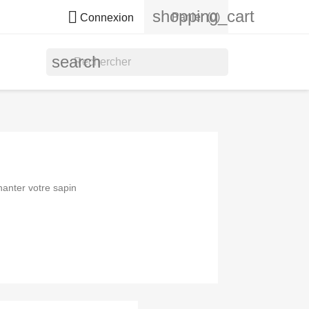
shopping_cart

Panier
(0)
Connexion
search
hanter votre sapin