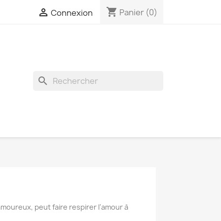
shopping_cart

Panier
(0)
Connexion
search
oureux, peut faire respirer l'amour à