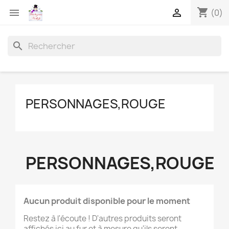
shopping_cart


(0)
search
PERSONNAGES,ROUGE
PERSONNAGES,ROUGE
Aucun produit disponible pour le moment
Restez à l'écoute ! D'autres produits seront
affichés ici au fur et à mesure qu'ils seront