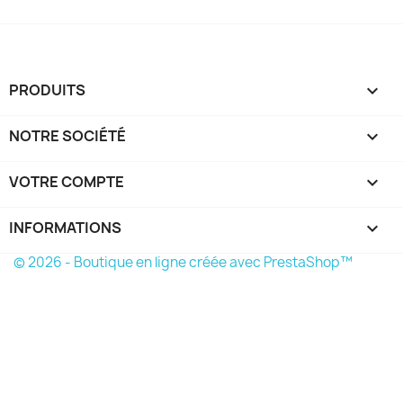
PRODUITS

NOTRE SOCIÉTÉ

VOTRE COMPTE

INFORMATIONS
keyboard_arrow_down
© 2026 - Boutique en ligne créée avec PrestaShop™