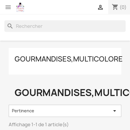
shopping_cart


(0)
search
GOURMANDISES,MULTICOLORE
GOURMANDISES,MULTI

Pertinence
Affichage 1-1 de 1 article(s)