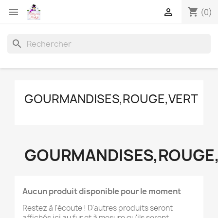
shopping_cart


(0)
search
GOURMANDISES,ROUGE,VERT
GOURMANDISES,ROUGE
Aucun produit disponible pour le moment
Restez à l'écoute ! D'autres produits seront
affichés ici au fur et à mesure qu'ils seront