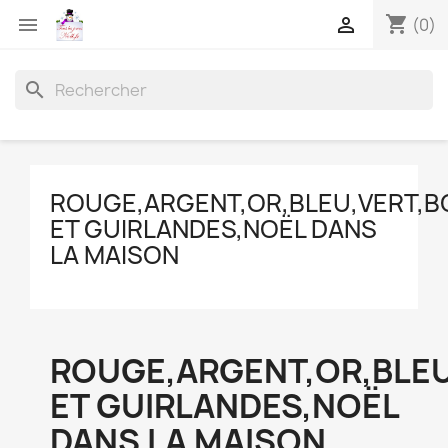
shopping_cart


(0)
search
ROUGE,ARGENT,OR,BLEU,VERT,B
ET GUIRLANDES,NOËL DANS
LA MAISON
ROUGE,ARGENT,OR,BLEU
ET GUIRLANDES,NOËL
DANS LA MAISON