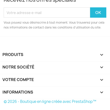
Vous pouvez vous désinscrire à tout moment. Vous trouverez pour cela
nos informations de contact dans les conditions d'utilisation du site.
PRODUITS

NOTRE SOCIÉTÉ

VOTRE COMPTE

INFORMATIONS
keyboard_arrow_down
© 2026 - Boutique en ligne créée avec PrestaShop™