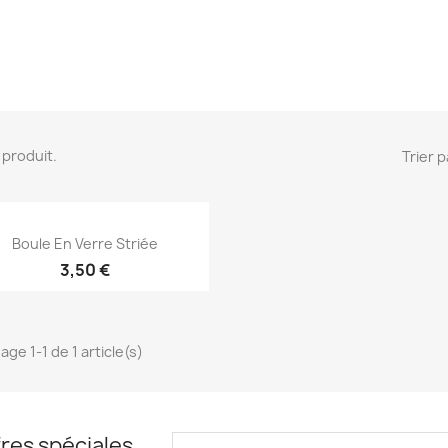
 1 produit.
Trier p
Aperçu rapide

Boule En Verre Striée
3,50 €
age 1-1 de 1 article(s)
EXCLUSIVITÉ WEB !
res spéciales