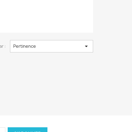

ar :
Pertinence