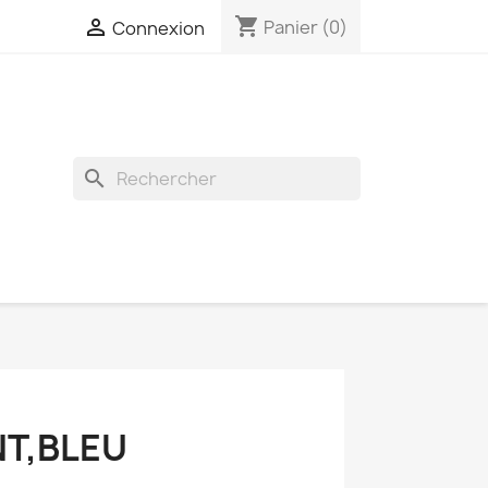
shopping_cart

Panier
(0)
Connexion
search
T,BLEU