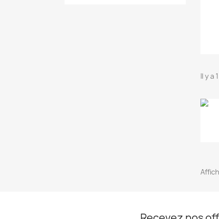
Il y a
Affich
Recevez nos off