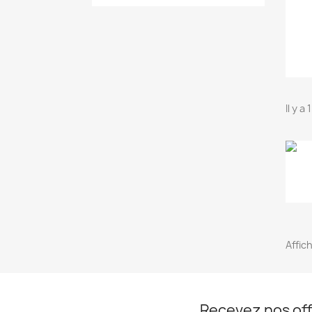
Il y a
Affich
Recevez nos off