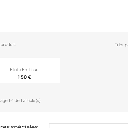
 1 produit.
Trier p
Aperçu rapide

Etoile En Tissu
1,50 €
age 1-1 de 1 article(s)
EXCLUSIVITÉ WEB !
res spéciales