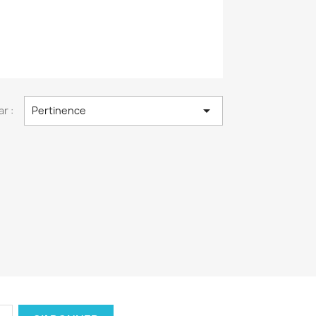

ar :
Pertinence