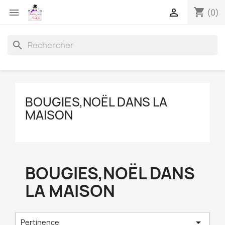
shopping_cart


(0)
search
BOUGIES,NOËL DANS LA
MAISON
BOUGIES,NOËL DANS
LA MAISON

Pertinence