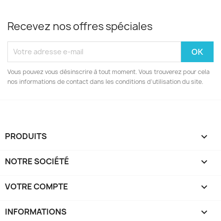
Recevez nos offres spéciales
Vous pouvez vous désinscrire à tout moment. Vous trouverez pour cela
nos informations de contact dans les conditions d'utilisation du site.
PRODUITS

NOTRE SOCIÉTÉ

VOTRE COMPTE

INFORMATIONS
keyboard_arrow_down