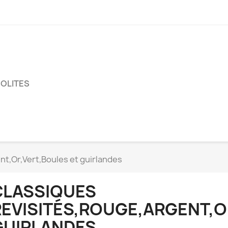
SOLITES
nt,Or,Vert,Boules et guirlandes
CLASSIQUES
NT,OR,VERT,BOULES
REVISITÉS,ROUGE,ARGENT,O
GUIRLANDES