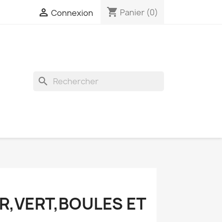
shopping_cart

Panier
(0)
Connexion
search
R,VERT,BOULES ET