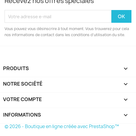
Recevez nos offres spéciales
Vous pouvez vous désinscrire à tout moment. Vous trouverez pour cela
nos informations de contact dans les conditions d'utilisation du site.
PRODUITS

NOTRE SOCIÉTÉ

VOTRE COMPTE

INFORMATIONS
keyboard_arrow_down
© 2026 - Boutique en ligne créée avec PrestaShop™