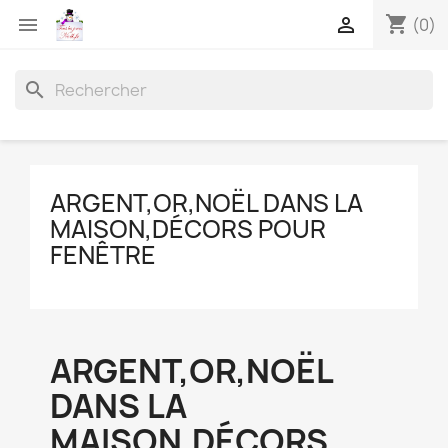
shopping_cart


(0)
search
ARGENT,OR,NOËL DANS LA
MAISON,DÉCORS POUR
FENÊTRE
ARGENT,OR,NOËL
DANS LA
MAISON,DÉCORS