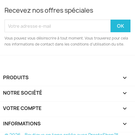
Recevez nos offres spéciales
Vous pouvez vous désinscrire à tout moment. Vous trouverez pour cela
nos informations de contact dans les conditions d'utilisation du site.
PRODUITS

NOTRE SOCIÉTÉ

VOTRE COMPTE

INFORMATIONS
keyboard_arrow_down