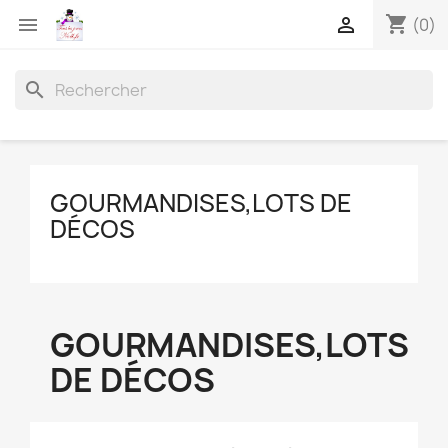
shopping_cart


(0)
search
GOURMANDISES,LOTS DE
DÉCOS
GOURMANDISES,LOTS
DE DÉCOS