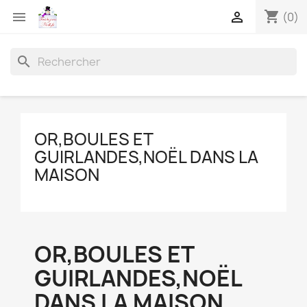
shopping_cart


(0)
search
OR,BOULES ET
GUIRLANDES,NOËL DANS LA
MAISON
OR,BOULES ET
GUIRLANDES,NOËL
DANS LA MAISON