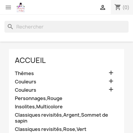
shopping_cart


(0)
search
ACCUEIL

Thèmes

Couleurs

Couleurs
Personnages,Rouge
Insolites,Multicolore
Classiques revisités,Argent,Sommet de
sapin
Classiques revisités,Rose,Vert