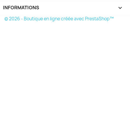
INFORMATIONS
keyboard_arrow_down
© 2026 - Boutique en ligne créée avec PrestaShop™